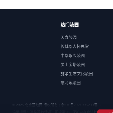
热门陵园
天寿陵园
长城华人怀思堂
中华永久陵园
灵山宝塔陵园
施孝生态文化陵园
懋龙溪陵园
© 2025 北京墓地网 版权所有 | 京ICP备2021005233号-3
温馨提示：选购墓地请通过正规渠道，保护自身合法权益