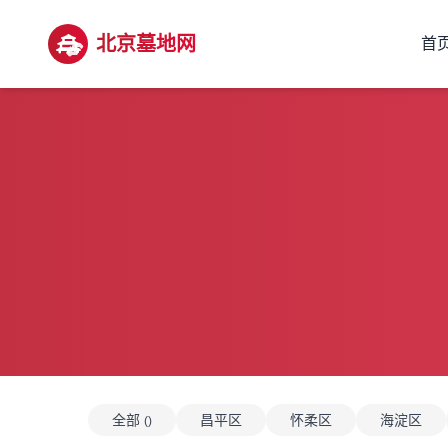
北京墓地网
首
全部
昌平区
怀柔区
海淀区
()